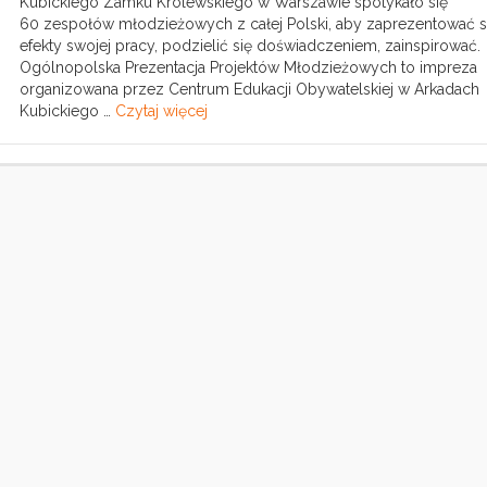
Kubickiego Zamku Królewskiego w Warszawie spotykało się
60 zespołów młodzieżowych z całej Polski, aby zaprezentować 
efekty swojej pracy, podzielić się doświadczeniem, zainspirować.
Ogólnopolska Prezentacja Projektów Młodzieżowych to impreza
organizowana przez Centrum Edukacji Obywatelskiej w Arkadach
Kubickiego …
Czytaj więcej