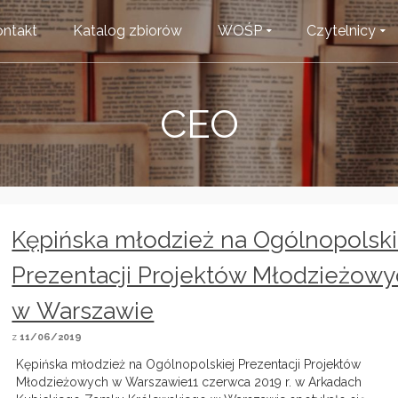
ntakt
Katalog zbiorów
WOŚP
Czytelnicy
CEO
Kępińska młodzież na Ogólnopolski
Prezentacji Projektów Młodzieżow
w Warszawie
z
11/06/2019
Kępińska młodzież na Ogólnopolskiej Prezentacji Projektów
Młodzieżowych w Warszawie11 czerwca 2019 r. w Arkadach