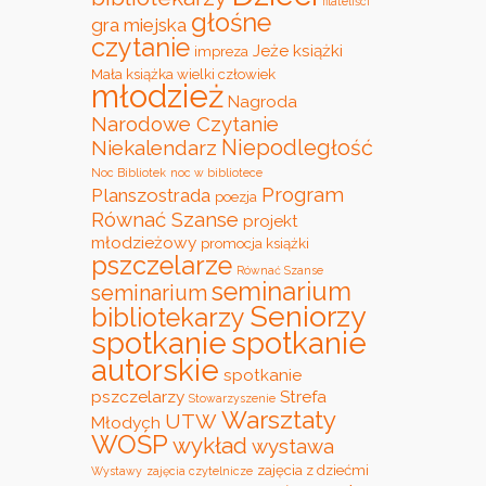
filateliści
głośne
gra miejska
czytanie
Jeże
książki
impreza
Mała książka wielki człowiek
młodzież
Nagroda
Narodowe Czytanie
Niepodległość
Niekalendarz
Noc Bibliotek
noc w bibliotece
Program
Planszostrada
poezja
Równać Szanse
projekt
młodzieżowy
promocja książki
pszczelarze
Równać Szanse
seminarium
seminarium
Seniorzy
bibliotekarzy
spotkanie
spotkanie
autorskie
spotkanie
pszczelarzy
Strefa
Stowarzyszenie
Warsztaty
UTW
Młodych
WOŚP
wykład
wystawa
zajęcia z dziećmi
Wystawy
zajęcia czytelnicze