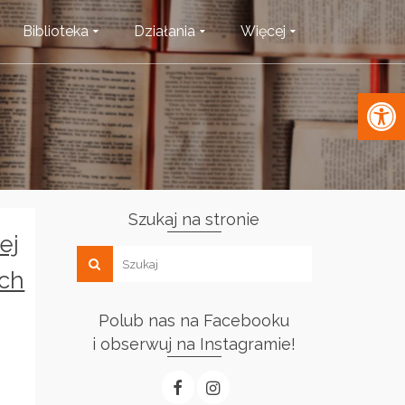
Biblioteka
Działania
Więcej
Open 
Szukaj na stronie
ej
ych
Polub nas na Facebooku
i obserwuj na Instagramie!