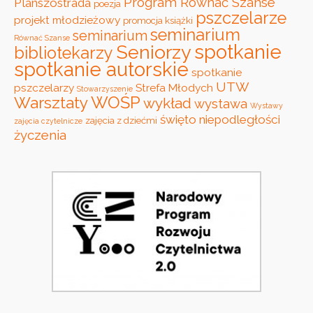
Program Równać Szanse
Planszostrada
poezja
pszczelarze
projekt młodzieżowy
promocja książki
seminarium
seminarium
Równać Szanse
spotkanie
Seniorzy
bibliotekarzy
spotkanie autorskie
spotkanie
UTW
pszczelarzy
Strefa Młodych
Stowarzyszenie
WOŚP
Warsztaty
wykład
wystawa
Wystawy
święto niepodległości
zajęcia z dziećmi
zajęcia czytelnicze
życzenia