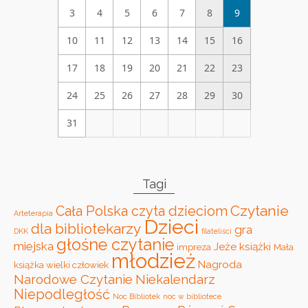
3
4
5
6
7
8
9
10
11
12
13
14
15
16
17
18
19
20
21
22
23
24
25
26
27
28
29
30
31
Tagi
Czytanie
Cała Polska czyta dzieciom
Arteterapia
Dzieci
dla bibliotekarzy
gra
DKK
filateliści
głośne czytanie
miejska
Jeże
książki
impreza
Mała
młodzież
Nagroda
książka wielki człowiek
Narodowe Czytanie
Niekalendarz
Niepodległość
Noc Bibliotek
noc w bibliotece