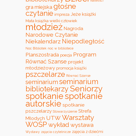
filateliści
głośne
gra miejska
czytanie
Jeże
książki
impreza
Mała książka wielki człowiek
młodzież
Nagroda
Narodowe Czytanie
Niepodległość
Niekalendarz
Noc Bibliotek
noc w bibliotece
Program
Planszostrada
poezja
Równać Szanse
projekt
młodzieżowy
promocja książki
pszczelarze
Równać Szanse
seminarium
seminarium
Seniorzy
bibliotekarzy
spotkanie
spotkanie
autorskie
spotkanie
pszczelarzy
Strefa
Stowarzyszenie
Warsztaty
UTW
Młodych
WOŚP
wykład
wystawa
zajęcia z dziećmi
Wystawy
zajęcia czytelnicze