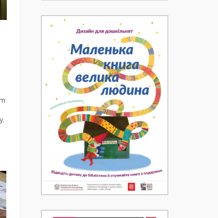
em
y,