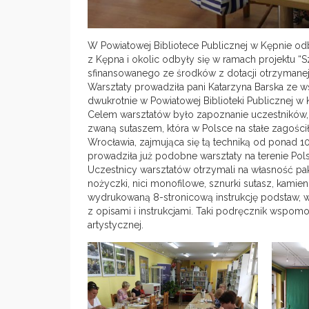
W Powiatowej Bibliotece Publicznej w Kępnie odb
z Kępna i okolic odbyły się w ramach projektu “S
sfinansowanego ze środków z dotacji otrzymanej 
Warsztaty prowadziła pani Katarzyna Barska ze 
dwukrotnie w Powiatowej Biblioteki Publicznej w 
Celem warsztatów było zapoznanie uczestników, 
zwaną sutaszem, która w Polsce na stałe zagości
Wrocławia, zajmująca się tą techniką od ponad 
prowadziła już podobne warsztaty na terenie Pols
Uczestnicy warsztatów otrzymali na własność pakie
nożyczki, nici monofilowe, sznurki sutasz, kamienie
wydrukowaną 8-stronicową instrukcję podstaw, 
z opisami i instrukcjami. Taki podręcznik wspo
artystycznej.