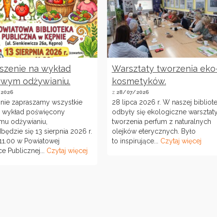
szenie na wykład
Warsztaty tworzenia eko
owym odżywianiu.
kosmetyków.
2026
z
28/07/2026
nie zapraszamy wszystkie
28 lipca 2026 r. W naszej bibliot
a wykład poświęcony
odbyły się ekologiczne warsztat
mu odżywianiu,
tworzenia perfum z naturalnych
będzie się 13 sierpnia 2026 r.
olejków eterycznych. Było
11.00 w Powiatowej
to inspirujące...
Czytaj więcej
ce Publicznej...
Czytaj więcej