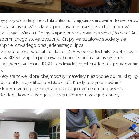
yły się warsztaty ze sztuki sutaszu. Zajęcia skierowane do seniorów
ztuka sutaszu. Warsztaty z podstaw techniki sutasz dla seniorów”
z Urzędu Miasta i Gminy Kępno przez stowarzyszenie „Voice of Art”.
wspomnianego stowarzyszenia. Grupy warsztatowe spotkały się
Kępnie, czwartego oraz jedenastego lipca.
z rozbudzoną w ostatnich latach, XIV wieczną techniką zdobniczą –
ła w XIX w. Zajęcia poprowadziła profesjonalna sutaszystka z
10 lat, twórczyni marki IOSO Handmade Jewellery, która z powodzeni
ki.
ty startowe, które obejmowały: materiały niezbędne do nauki (tj. igł
, koraliki, kleje, filce, podkładki itd). Każdy otrzymał również
w którym znajdą się zdjęcia poszczególnych elementów wraz
może dodatkowo każdego z uczestników w trakcie jego pracy