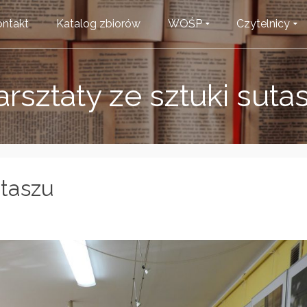
ntakt
Katalog zbiorów
WOŚP
Czytelnicy
rsztaty ze sztuki suta
utaszu