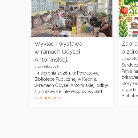
Wykład i wystawa
Zapro
w ramach Odysei
o zdr
Antonińskiej.
z
04/08/
Serdecz
z
05/08/2026
Panie n
4 sierpnia 2026 r. w Powiatowej
zdrowe
Bibliotece Publicznej w Kępnie,
który od
w ramach Odysei Antonińskiej, odbył
o godz.
się niezwykle interesujący wykład...
Bibliote
Czytaj więcej