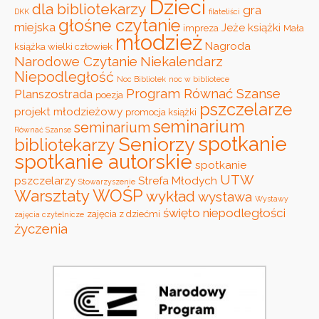
Dzieci
dla bibliotekarzy
gra
DKK
filateliści
głośne czytanie
miejska
Jeże
książki
impreza
Mała
młodzież
Nagroda
książka wielki człowiek
Narodowe Czytanie
Niekalendarz
Niepodległość
Noc Bibliotek
noc w bibliotece
Program Równać Szanse
Planszostrada
poezja
pszczelarze
projekt młodzieżowy
promocja książki
seminarium
seminarium
Równać Szanse
spotkanie
Seniorzy
bibliotekarzy
spotkanie autorskie
spotkanie
UTW
pszczelarzy
Strefa Młodych
Stowarzyszenie
WOŚP
Warsztaty
wykład
wystawa
Wystawy
święto niepodległości
zajęcia z dziećmi
zajęcia czytelnicze
życzenia